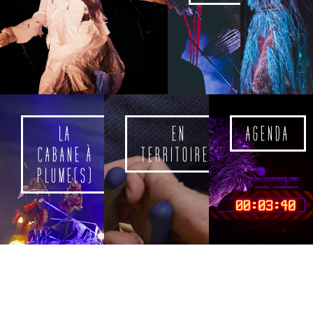
LA
EN
AGENDA
CABANE À
TERRITOIRES
PLUME(S)