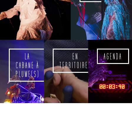
LA
EN
AGENDA
CABANE À
TERRITOIRES
PLUME(S)