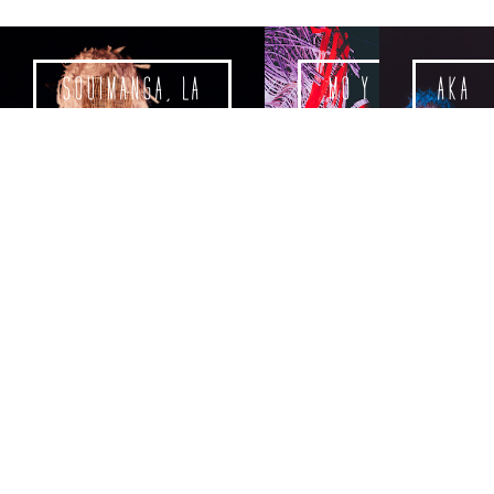
SOUIMANGA, LA
MO Y
AKA
QUE BAILA
LA
CINTA
ROJA
LA
EN
AGENDA
CABAÑA
TERRITORIOS
DE