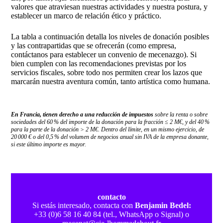
valores que atraviesan nuestras actividades y nuestra postura, y
establecer un marco de relación ético y práctico.
La tabla a continuación detalla los niveles de donación posibles
y las contrapartidas que se ofrecerán (como empresa,
contáctanos para establecer un convenio de mecenazgo). Si
bien cumplen con las recomendaciones previstas por los
servicios fiscales, sobre todo nos permiten crear los lazos que
marcarán nuestra aventura común, tanto artística como humana.
En Francia,
tienen derecho a una reducción de impuestos
sobre la renta o sobre
sociedades del 60 % del importe de la donación para la fracción ≤ 2 M€, y del 40 %
para la parte de la donación > 2 M€. Dentro del límite, en un mismo ejercicio, de
20 000 € o del 0,5 % del volumen de negocios anual sin IVA de la empresa donante,
si este último importe es mayor.
contacto
Si estás interesado, contacta con
Benjamin Bedel:
+33 (0)6 58 16 40 84 (tel., WhatsApp o Signal) o