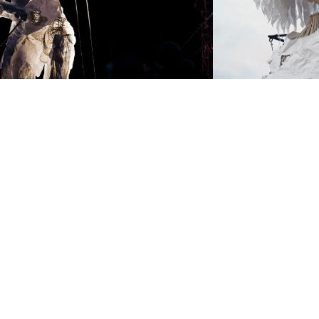
¿Qué pasa con los niños que
mueren en la guerra?
Cuando los niños juegan a la
guerra, en cuanto uno de ellos
se hace daño, aunque sea un
rasguño, el juego se detiene.
¿Por qué siguen matando
niños?
Roberto Benigni