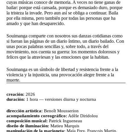
cuyas músicas conoce de memoria. A veces no tiene ganas de
bailar: porque está cansada, porque es demasiado duro, porque
la tristeza la invade. Pero aun así se obliga a continuar. Baila
por ella misma, pero también por todas las personas que ha
amado y que han desaparecido.
Souimanga comparte con nosotros sus danzas cotidianas como
si fueran las páginas de un diario íntimo, un diario bailado. Con
unas pocas palabras sencillas y, sobre todo, a través del
movimiento, nos cuenta su guerra: los momentos dolorosos y
felices que la atraviesan y las emociones que la habitan.
Souimanga es un símbolo de libertad y resistencia frente a la
violencia y la injusticia, una provocación alegre frente a la
muerte.
creación:
2026
duración:
1 hora — versiones diurna y nocturna
dirección artística:
Benoît Mousserion
acompañamiento coreográfico:
Adèle Diridolou
composición musical:
Patrick Ingueneau
diseño de iluminación:
Matieu Marquis
manipulación de la marioneta:
Maïa Frey, François Martin,